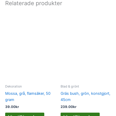
Relaterade produkter
Dekoration
Blad & grönt
Mossa, grå, flamsäker, 50
Gräs bush, grön, konstgjort,
gram
45cm
39.00
kr
239.00
kr