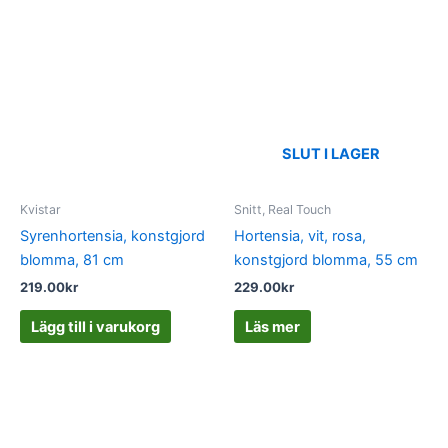
SLUT I LAGER
Kvistar
Snitt, Real Touch
Syrenhortensia, konstgjord
Hortensia, vit, rosa,
blomma, 81 cm
konstgjord blomma, 55 cm
219.00
kr
229.00
kr
Lägg till i varukorg
Läs mer