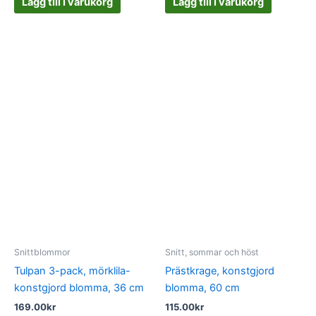
Lägg till i varukorg
Lägg till i varukorg
Snittblommor
Snitt, sommar och höst
Tulpan 3-pack, mörklila-
Prästkrage, konstgjord
konstgjord blomma, 36 cm
blomma, 60 cm
169.00
kr
115.00
kr