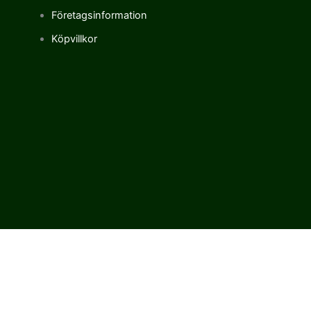
Företagsinformation
Köpvillkor
Vi använder cookies för att förbättra vår upplevelse på vår sajt.
Genom att använda vår webbplats samtycker du till vår
användning av cookies.
Cookie settings
ACCEPT