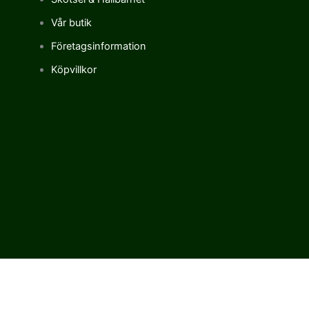
Vår butik
Företagsinformation
Köpvillkor
Vi använder cookies för att förbättra vår upplevelse på vår sajt.
Genom att använda vår webbplats samtycker du till vår
användning av cookies.