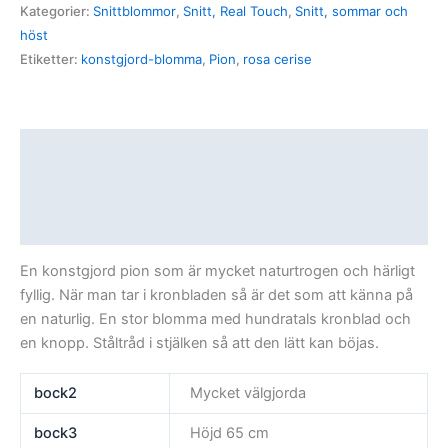
Kategorier:
Snittblommor
,
Snitt, Real Touch
,
Snitt, sommar och
höst
Etiketter:
konstgjord-blomma
,
Pion
,
rosa cerise
Beskrivning
Ytterligare information
Recensioner (0)
En konstgjord pion som är mycket naturtrogen och härligt
fyllig. När man tar i kronbladen så är det som att känna på
en naturlig. En stor blomma med hundratals kronblad och
en knopp. Ståltråd i stjälken så att den lätt kan böjas.
bock2
Mycket välgjorda
bock3
Höjd 65 cm