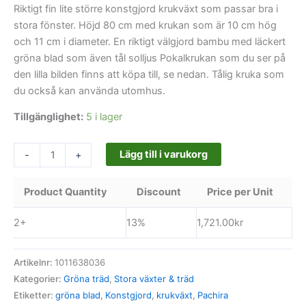
Riktigt fin lite större konstgjord krukväxt som passar bra i
stora fönster. Höjd 80 cm med krukan som är 10 cm hög
och 11 cm i diameter. En riktigt välgjord bambu med läckert
gröna blad som även tål solljus Pokalkrukan som du ser på
den lilla bilden finns att köpa till, se nedan. Tålig kruka som
du också kan använda utomhus.
Tillgänglighet:
5 i lager
Lägg till i varukorg
-
+
Product Quantity
Discount
Price per Unit
2+
13%
1,721.00
kr
Artikelnr:
1011638036
Kategorier:
Gröna träd
,
Stora växter & träd
Etiketter:
gröna blad
,
Konstgjord
,
krukväxt
,
Pachira