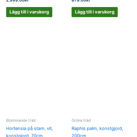
2,999.00
kr
879.00
kr
Lägg till i varukorg
Lägg till i varukorg
Blommande träd
Gröna träd
Hortensia på stam, vit,
Raphis palm, konstgjord,
konstgjord, 70cm
200cm