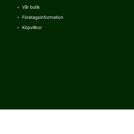
Vår butik
Företagsinformation
Köpvillkor
Vi använder cookies för att förbättra vår upplevelse på vår sajt.
Genom att använda vår webbplats samtycker du till vår
användning av cookies.