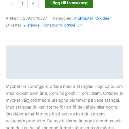
Lägg till i varukorg
-
+
Artikelnr:
20931710227
Kategorier:
Krukväxter
,
Orkidéer
Etiketter:
2-stängel
,
Konstgjord
,
orkidé
,
vit
Beskrivning
Ytterligare information
Recensioner (0)
Mycket fin konstgjord orkidé med 2 stänglar. Höjd ca 55 cm
med krukan som är 8,5 cm hög och 11 cm i diam. Orkidén är
mycket välgjord med 8 utslagna blommor på varje stängel.
Med stänglar du kan forma för att få den lägre eller högre.
Orkidéerna har fått nya blad och de kan du se som
relaterade produkter. De nya bilderna är tagna utomhus och
som du kan se så kan man forma stänglarna på många