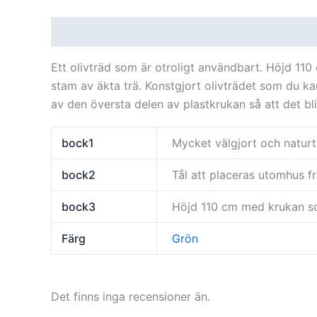
Beskrivning
Ytterligare information
Recensi
Ett olivträd som är otroligt användbart. Höjd 1
stam av äkta trä. Konstgjort olivträdet som du ka
av den översta delen av plastkrukan så att det bli
bock1
Mycket välgjort och naturt
bock2
Tål att placeras utomhus frå
bock3
Höjd 110 cm med krukan s
Färg
Grön
Det finns inga recensioner än.