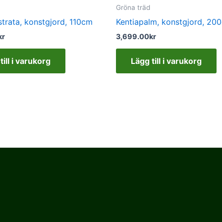
Gröna träd
trata, konstgjord, 110cm
Kentiapalm, konstgjord, 20
kr
3,699.00
kr
till i varukorg
Lägg till i varukorg