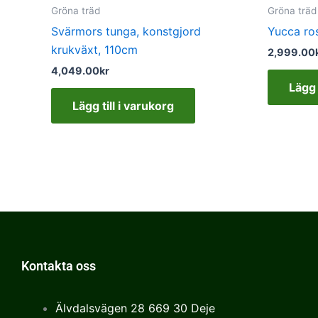
Gröna träd
Gröna träd
Svärmors tunga, konstgjord
Yucca ros
krukväxt, 110cm
2,999.00
4,049.00
kr
Lägg 
Lägg till i varukorg
Kontakta oss
Älvdalsvägen 28 669 30 Deje