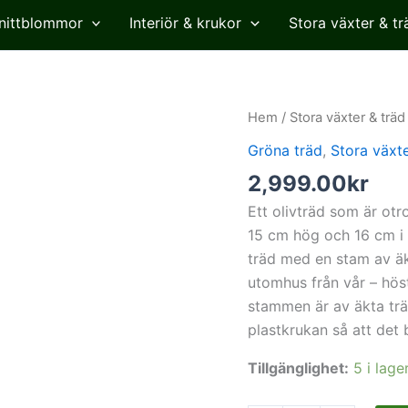
nittblommor
Interiör & krukor
Stora växter & tr
Olivträd,
Hem
/
Stora växter & träd
konstgjort,
Gröna träd
,
Stora växte
110cm
2,999.00
kr
mängd
Ett olivträd som är ot
15 cm hög och 16 cm i 
träd med en stam av äk
utomhus från vår – höst
stammen är av äkta trä
plastkrukan så att det b
Tillgänglighet:
5 i lage