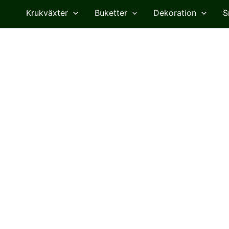
Krukväxter
Buketter
Dekoration
S