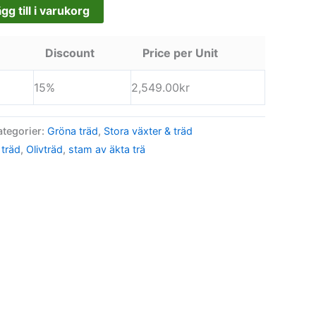
gg till i varukorg
Discount
Price per Unit
15%
2,549.00
kr
ategorier:
Gröna träd
,
Stora växter & träd
 träd
,
Olivträd
,
stam av äkta trä