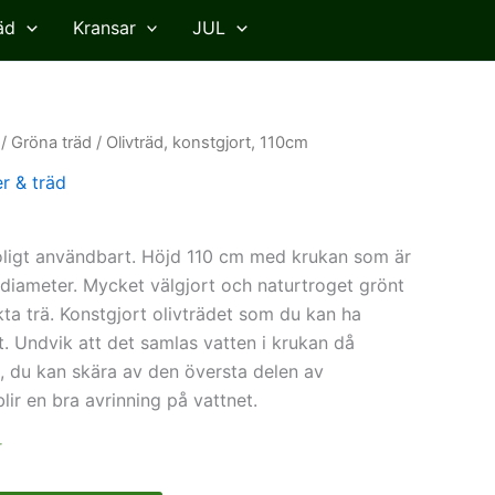
äd
Kransar
JUL
/
Gröna träd
/ Olivträd, konstgjort, 110cm
r & träd
roligt användbart. Höjd 110 cm med krukan som är
diameter. Mycket välgjort och naturtroget grönt
ta trä. Konstgjort olivträdet som du kan ha
. Undvik att det samlas vatten i krukan då
, du kan skära av den översta delen av
lir en bra avrinning på vattnet.
r