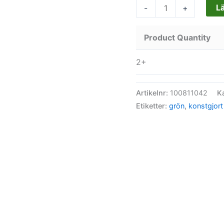
Lä
-
+
Product Quantity
2+
Artikelnr:
100811042
K
Etiketter:
grön
,
konstgjort