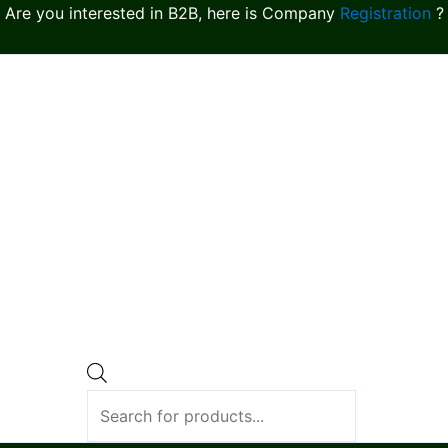
Are you interested in B2B, here is Company
Registration
?
Products
search