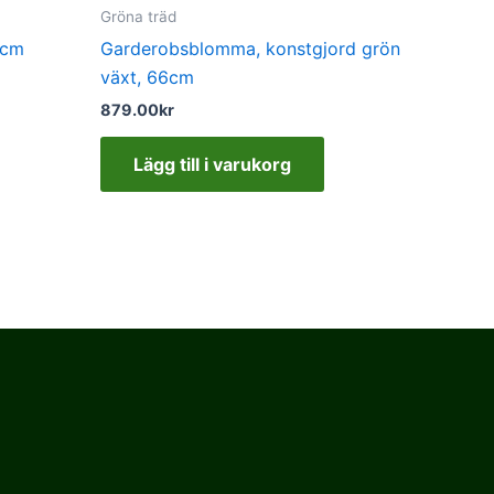
Gröna träd
0cm
Garderobsblomma, konstgjord grön
växt, 66cm
879.00
kr
Lägg till i varukorg