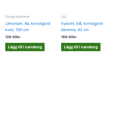
Övriga blommor
JUL
Limonium, lila, konstgjord
hyacint, blå, konstgjord
kvist, 100 cm
blomma, 42 cm
129.00
kr
169.00
kr
Lägg till i varukorg
Lägg till i varukorg