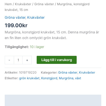
Hem
/
Krukväxter
/
Gröna växter
/ Murgröna, konstgjord
krukväxt, 15 cm
Gröna växter
,
Krukväxter
199.00
kr
Murgröna, konstgjord krukväxt, 15 cm. Denna murgröna är
en fin liten och omtyckt grön krukväxt.
Tillgänglighet:
10 i lager
Lägg till i varukorg
-
+
Artikelnr:
1019719220
Kategorier:
Gröna växter
,
Krukväxter
Etiketter:
grön krukväxt
,
Konstgjord
,
Murgröna
,
växt
Beskrivning