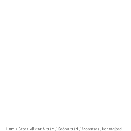
Hem
/
Stora växter & träd
/
Gröna träd
/ Monstera, konstgjord