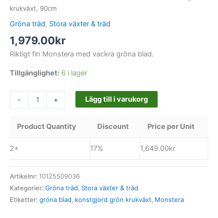
krukväxt, 90cm
Gröna träd
,
Stora växter & träd
1,979.00
kr
Riktigt fin Monstera med vackra gröna blad.
Tillgänglighet:
6 i lager
Lägg till i varukorg
-
+
Product Quantity
Discount
Price per Unit
2+
17%
1,649.00
kr
Artikelnr:
10125509036
Kategorier:
Gröna träd
,
Stora växter & träd
Etiketter:
gröna blad
,
konstgjord grön krukväxt
,
Monstera