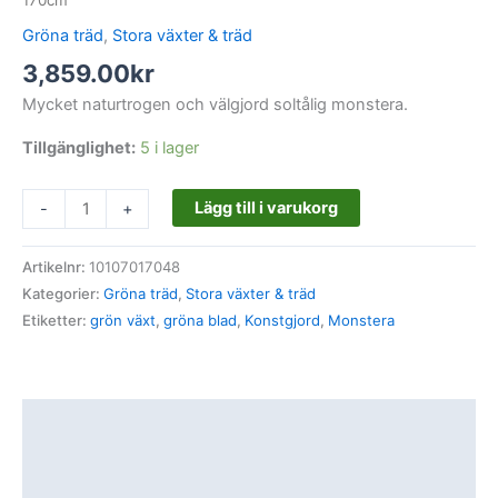
Gröna träd
,
Stora växter & träd
3,859.00
kr
Mycket naturtrogen och välgjord soltålig monstera.
Tillgänglighet:
5 i lager
Lägg till i varukorg
-
+
Artikelnr:
10107017048
Kategorier:
Gröna träd
,
Stora växter & träd
Etiketter:
grön växt
,
gröna blad
,
Konstgjord
,
Monstera
Beskrivning
Ytterligare information