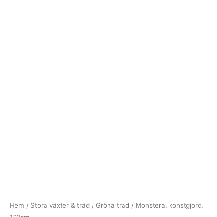
Hem
/
Stora växter & träd
/
Gröna träd
/ Monstera, konstgjord,
170cm