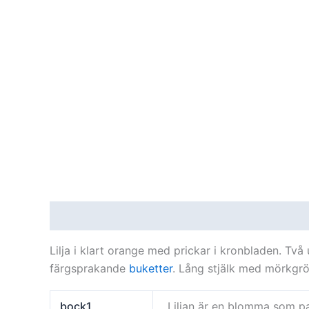
Beskrivning
Ytterligare information
Recensi
Lilja i klart orange med prickar i kronbladen. Tv
färgsprakande
buketter
. Lång stjälk med mörkgrö
bock1
Liljan är en blomma som pa