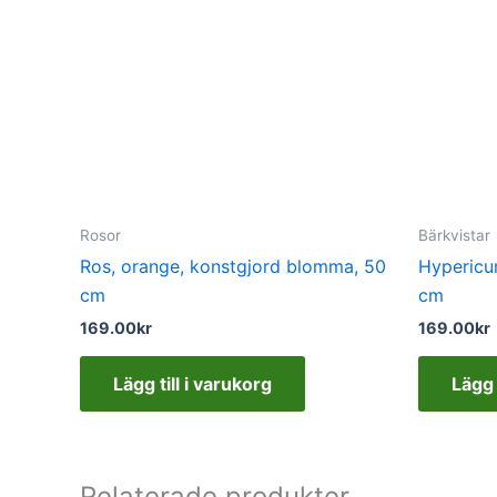
Rosor
Bärkvistar
Ros, orange, konstgjord blomma, 50
Hypericu
cm
cm
169.00
kr
169.00
kr
Lägg till i varukorg
Lägg 
Relaterade produkter