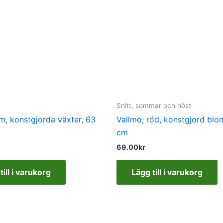
Snitt, sommar och höst
m, konstgjorda växter, 63
Vallmo, röd, konstgjord bl
cm
69.00
kr
till i varukorg
Lägg till i varukorg