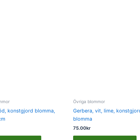
ommor
Övriga blommor
röd, konstgjord blomma,
Gerbera, vit, lime, konstgjor
cm
blomma
75.00
kr