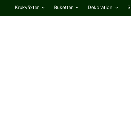
Krukväxter
Buketter
Dekoration
S