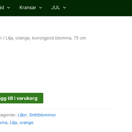
äd
Kransar
JUL
or
/ Lilja, orange, konstgjord blomma, 75 cm
r
gg till i varukorg
tegorier:
Liljor
,
Snittblommor
omma
,
Lilja
,
orange