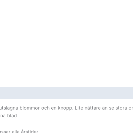
oner (0)
å utslagna blommor och en knopp. Lite nättare än se stora o
na blad.
ssar alla årstider