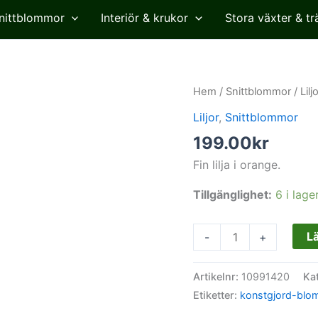
nittblommor
Interiör & krukor
Stora växter & tr
Lilja,
Hem
/
Snittblommor
/
Lilj
orange,
Liljor
,
Snittblommor
konstgjord
199.00
kr
blomma,
75
Fin lilja i orange.
cm
Tillgänglighet:
6 i lage
mängd
Lä
-
+
Artikelnr:
10991420
Ka
Etiketter:
konstgjord-bl