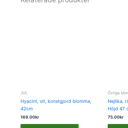
JUL
Övriga bl
Hyacint, vit, konstgjord blomma,
Nejlika, 
42cm
Höjd 47 
169.00
kr
75.00
kr