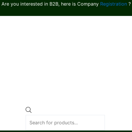
Are you interested in B2B, here is Company
Registration
?
Products
search