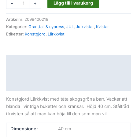
Lägg till i varukorg
-
+
Artikelnr:
2099400219
Kategorier:
Gran,tall & cypress
,
JUL
,
Julkvistar
,
Kvistar
Etiketter:
Konstgjord
,
Lärkkvist
Beskrivning
Ytterligare information
Recensioner (0)
Konstgjord Lärkkvist med täta skogsgröna barr. Vacker att
blanda i vintriga buketter och kransar. Höjd 40 cm. Ståltråd
i kvisten så att man kan böja till den som man vill.
Dimensioner
40 cm