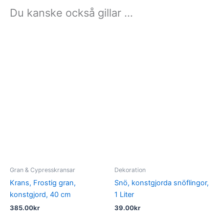
Du kanske också gillar …
Gran & Cypresskransar
Dekoration
Krans, Frostig gran,
Snö, konstgjorda snöflingor,
konstgjord, 40 cm
1 Liter
385.00
kr
39.00
kr