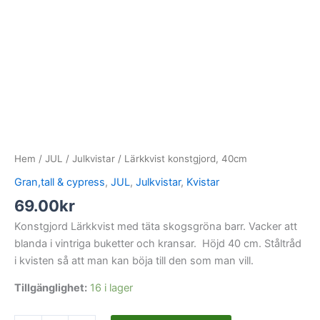
Hem
/
JUL
/
Julkvistar
/ Lärkkvist konstgjord, 40cm
Gran,tall & cypress
,
JUL
,
Julkvistar
,
Kvistar
69.00
kr
Konstgjord Lärkkvist med täta skogsgröna barr. Vacker att
blanda i vintriga buketter och kransar. Höjd 40 cm. Ståltråd
i kvisten så att man kan böja till den som man vill.
Tillgänglighet:
16 i lager