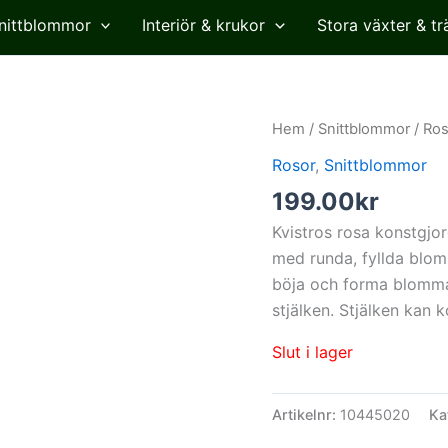
nittblommor
Interiör & krukor
Stora växter & tr
Hem
/
Snittblommor
/
Ros
Rosor
,
Snittblommor
199.00
kr
Kvistros rosa konstgjo
med runda, fyllda blom
böja och forma blomman
stjälken. Stjälken kan 
Slut i lager
Artikelnr:
10445020
Ka