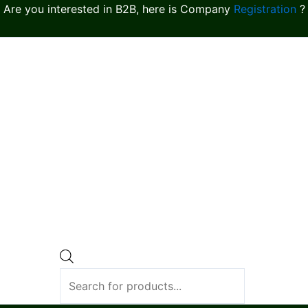
Are you interested in B2B, here is Company
Registration
?
Products
search