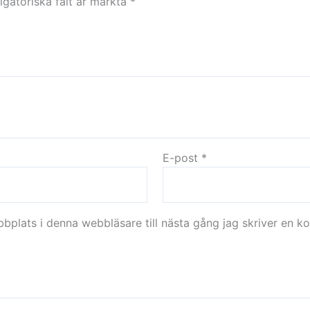
igatoriska fält är märkta
*
E-post
*
plats i denna webbläsare till nästa gång jag skriver en k