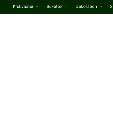
Krukväxter
Buketter
Dekoration
S