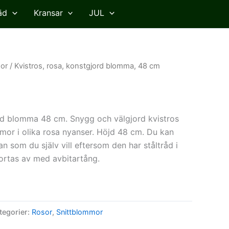
äd
Kransar
JUL
or
/ Kvistros, rosa, konstgjord blomma, 48 cm
rd blomma 48 cm. Snygg och välgjord kvistros
mor i olika rosa nyanser. Höjd 48 cm. Du kan
 som du själv vill eftersom den har ståltråd i
kortas av med avbitartång.
tegorier:
Rosor
,
Snittblommor