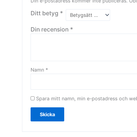
Din e-postadress kommer inte publiceras.
Obl
Ditt betyg
*
Din recension
*
Namn
*
Spara mitt namn, min e-postadress och webb