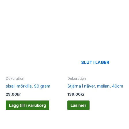
SLUT I LAGER
Dekoration
Dekoration
sisal, mörklila, 90 gram
Stjärna i näver, mellan, 40cm
29.00
kr
139.00
kr
Lägg till i varukorg
Läs mer