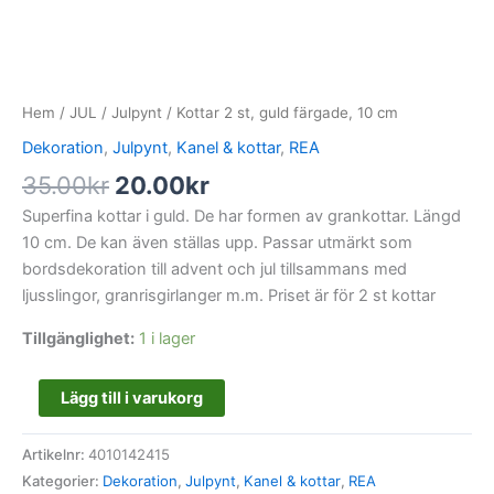
Hem
/
JUL
/
Julpynt
/ Kottar 2 st, guld färgade, 10 cm
Dekoration
,
Julpynt
,
Kanel & kottar
,
REA
35.00
kr
20.00
kr
Superfina kottar i guld. De har formen av grankottar. Längd
10 cm. De kan även ställas upp. Passar utmärkt som
bordsdekoration till advent och jul tillsammans med
ljusslingor, granrisgirlanger m.m. Priset är för 2 st kottar
Tillgänglighet:
1 i lager
Lägg till i varukorg
Artikelnr:
4010142415
Kategorier:
Dekoration
,
Julpynt
,
Kanel & kottar
,
REA