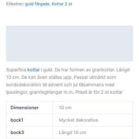
Etiketter:
guld färgade
,
Kottar 2 st
Beskrivning
Ytterligare information
Recensioner (0)
Superfina
kottar
i guld. De har formen av grankottar. Längd
10 cm. De kan även ställas upp. Passar utmärkt som
bordsdekoration till advent och jul tillsammans med
ljusslingor, granrisgirlanger m.m. Priset är för 2 st kottar
Dimensioner
10 cm
bock1
Mycket dekorativa
bock3
Längd 10 cm