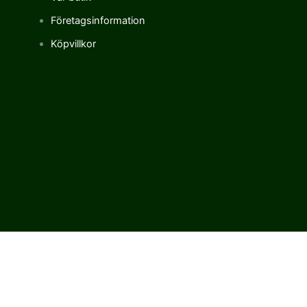
Företagsinformation
Köpvillkor
Vi använder cookies för att förbättra vår upplevelse på vår sajt.
Genom att använda vår webbplats samtycker du till vår
användning av cookies.
Cookie settings
ACCEPT