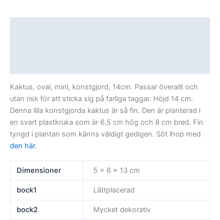
Beskrivning
Ytterligare information
Recensioner (0)
Kaktus, oval, mini, konstgjord, 14cm. Passar överallt och
utan risk för att sticka sig på farliga taggar. Höjd 14 cm.
Denna lilla konstgjorda kaktus är så fin. Den är planterad i
en svart plastkruka som är 6,5 cm hög och 8 cm bred. Fin
tyngd i plantan som känns väldigt gedigen. Söt ihop med
den här.
Dimensioner
5 × 6 × 13 cm
bock1
Lättplacerad
bock2
Mycket dekorativ