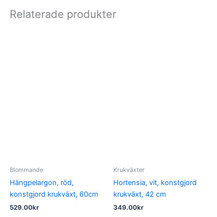
Relaterade produkter
Blommande
Krukväxter
Hängpelargon, röd,
Hortensia, vit, konstgjord
konstgjord krukväxt, 60cm
krukväxt, 42 cm
529.00
kr
349.00
kr