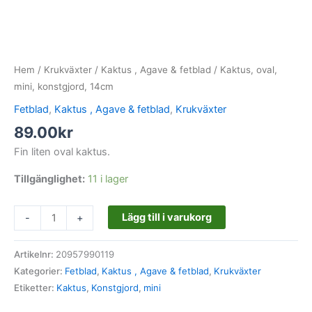
Hem
/
Krukväxter
/
Kaktus , Agave & fetblad
/ Kaktus, oval,
mini, konstgjord, 14cm
Fetblad
,
Kaktus , Agave & fetblad
,
Krukväxter
89.00
kr
Fin liten oval kaktus.
Tillgänglighet:
11 i lager
Lägg till i varukorg
-
+
Artikelnr:
20957990119
Kategorier:
Fetblad
,
Kaktus , Agave & fetblad
,
Krukväxter
Etiketter:
Kaktus
,
Konstgjord
,
mini