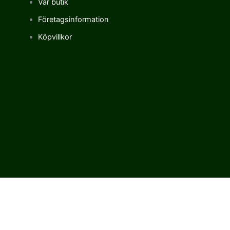
Vår butik
Företagsinformation
Köpvillkor
Vi använder cookies för att förbättra vår upplevelse på vår sajt.
Genom att använda vår webbplats samtycker du till vår
användning av cookies.
Cookie settings
ACCEPT