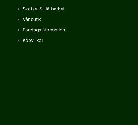
Skötsel & Hållbarhet
Vår butik
Företagsinformation
Köpvillkor
Vi använder cookies för att förbättra vår upplevelse på vår sajt.
Genom att använda vår webbplats samtycker du till vår