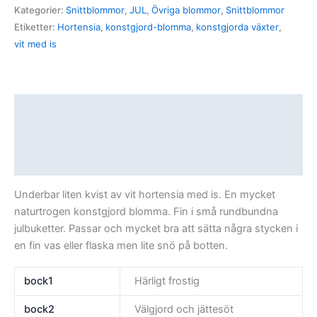
Kategorier:
Snittblommor
,
JUL
,
Övriga blommor
,
Snittblommor
Etiketter:
Hortensia
,
konstgjord-blomma
,
konstgjorda växter
,
vit med is
Beskrivning
Ytterligare information
Recensioner (0)
Underbar liten kvist av vit hortensia med is. En mycket
naturtrogen konstgjord blomma. Fin i små rundbundna
julbuketter. Passar och mycket bra att sätta några stycken i
en fin vas eller flaska men lite snö på botten.
bock1
Härligt frostig
bock2
Välgjord och jättesöt