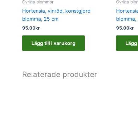
Övriga blommor
Övriga bl
Hortensia, vinröd, konstgjord
Hortensia
blomma, 25 cm
blomma,
95.00
kr
95.00
kr
Lägg till i varukorg
Lägg 
Relaterade produkter