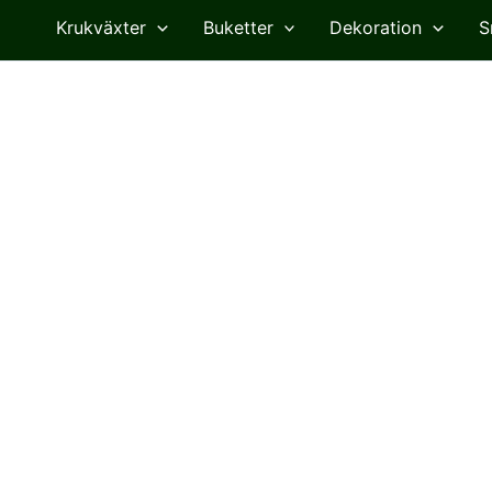
Krukväxter
Buketter
Dekoration
S