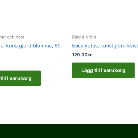
mar och höst
Blad & grönt
ge, konstgjord blomma, 60
Eucalyptus, konstgjord kvis
129.00
kr
Lägg till i varukorg
till i varukorg