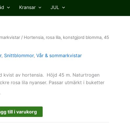
äd
Kransar
JUL
markvistar
/ Hortensia, rosa lila, konstgjord blomma, 45
r
,
Snittblommor
,
Vår & sommarkvistar
d kvist av hortensia. Höjd 45 m. Naturtrogen
kre rosa lila nyanser. Passar utmärkt i buketter
r
gg till i varukorg