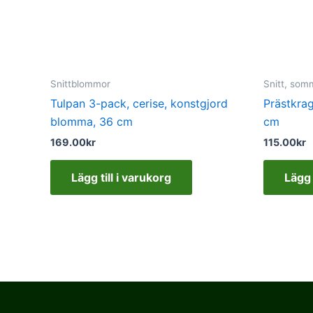
Snittblommor
Snitt, som
Tulpan 3-pack, cerise, konstgjord
Prästkra
blomma, 36 cm
cm
169.00
kr
115.00
kr
Lägg till i varukorg
Lägg 