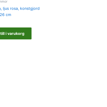
ommor
, ljus rosa, konstgjord
 26 cm
till i varukorg