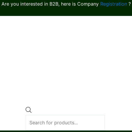
Are you interested in B2B, here is Company
Registration
?
Products
search