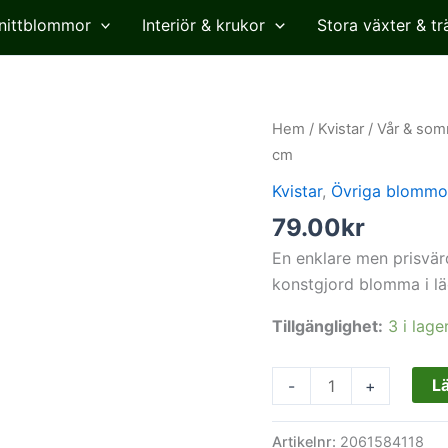
nittblommor
Interiör & krukor
Stora växter & tr
Hortensia,
Hem
/
Kvistar
/
Vår & som
rosa
cm
lila,
Kvistar
,
Övriga blommo
konstgjord
79.00
kr
blomma,
45
En enklare men prisvär
cm
konstgjord blomma i läc
mängd
Tillgänglighet:
3 i lage
Lä
-
+
Artikelnr:
2061584118