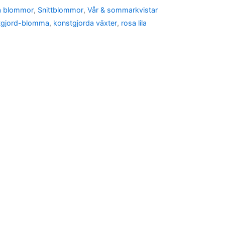
a blommor
,
Snittblommor
,
Vår & sommarkvistar
tgjord-blomma
,
konstgjorda växter
,
rosa lila