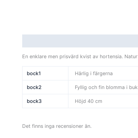
Beskrivning
Ytterligare information
Recensi
En enklare men prisvärd kvist av hortensia. Natur
bock1
Härlig i färgerna
bock2
Fyllig och fin blomma i buk
bock3
Höjd 40 cm
Det finns inga recensioner än.