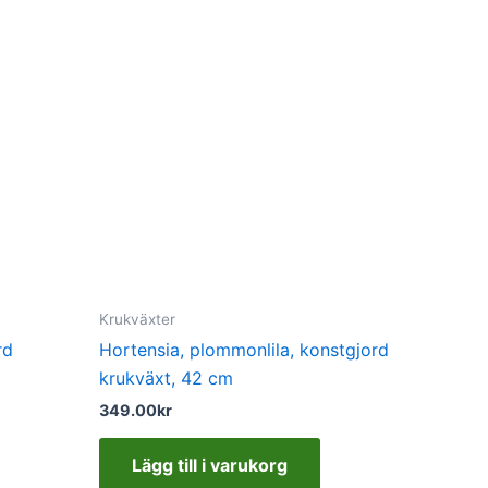
Krukväxter
rd
Hortensia, plommonlila, konstgjord
krukväxt, 42 cm
349.00
kr
Lägg till i varukorg