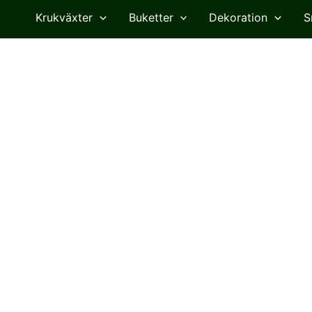
Krukväxter
Buketter
Dekoration
S