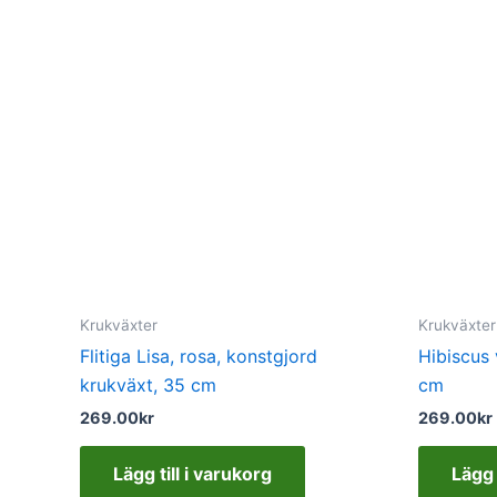
Krukväxter
Krukväxter
Flitiga Lisa, rosa, konstgjord
Hibiscus 
krukväxt, 35 cm
cm
269.00
kr
269.00
kr
Lägg till i varukorg
Lägg 