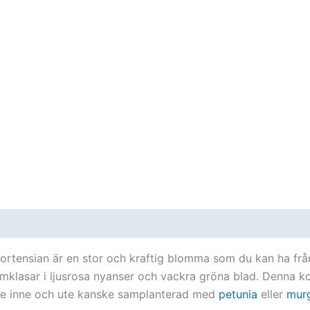
oner (0)
Hortensian är en stor och kraftig blomma som du kan ha fr
mklasar i ljusrosa nyanser och vackra gröna blad. Denna k
de inne och ute kanske samplanterad med
petunia
eller
mur