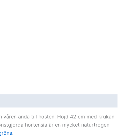
ån våren ända till hösten. Höjd 42 cm med krukan
onstgjorda hortensia är en mycket naturtrogen
gröna
.