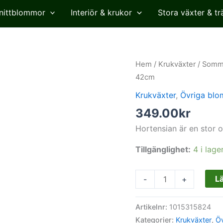
nittblommor
Interiör & krukor
Stora växter & tr
Hortensia,
Hem
/
Krukväxter
/
Somm
ljusrosa,
42cm
konstgjord
Krukväxter
,
Övriga bl
krukväxt,
349.00
kr
42cm
mängd
Hortensian är en stor 
Tillgänglighet:
4 i lage
Lä
-
+
Artikelnr:
1015315824
Kategorier:
Krukväxter
,
Ö