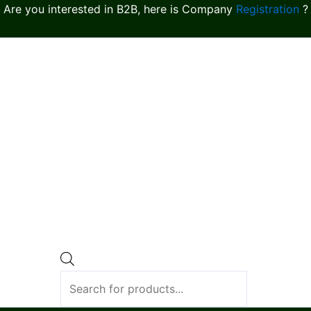
Are you interested in B2B, here is Company
Registration
?
Products
search