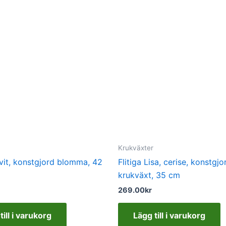
Krukväxter
vit, konstgjord blomma, 42
Flitiga Lisa, cerise, konstgjo
krukväxt, 35 cm
269.00
kr
till i varukorg
Lägg till i varukorg