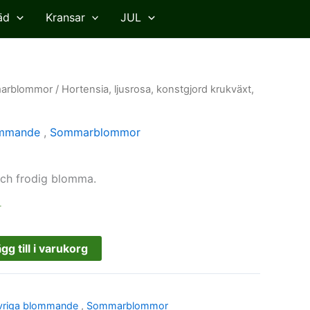
äd
Kransar
JUL
arblommor
/ Hortensia, ljusrosa, konstgjord krukväxt,
ommande
,
Sommarblommor
och frodig blomma.
r
gg till i varukorg
vriga blommande
,
Sommarblommor