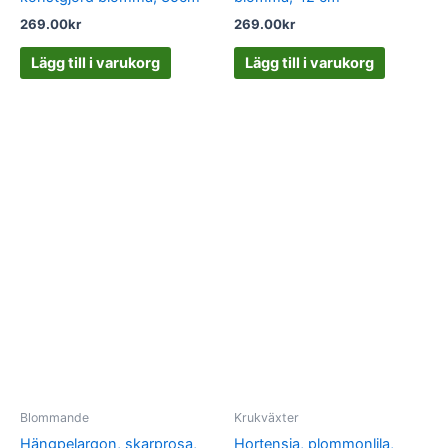
269.00
kr
269.00
kr
Lägg till i varukorg
Lägg till i varukorg
Blommande
Krukväxter
Hängpelargon, skarprosa,
Hortensia, plommonlila,