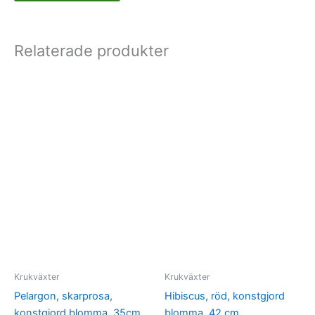
Relaterade produkter
Krukväxter
Krukväxter
Pelargon, skarprosa,
Hibiscus, röd, konstgjord
konstgjord blomma, 35cm
blomma, 42 cm