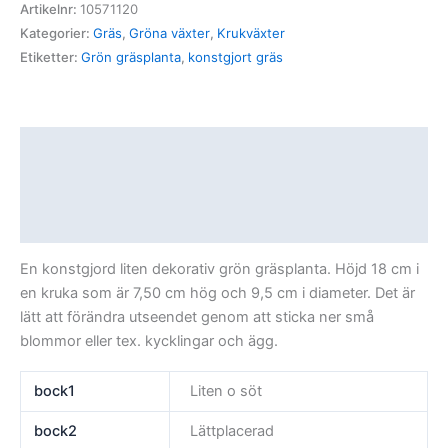
Artikelnr:
10571120
Kategorier:
Gräs
,
Gröna växter
,
Krukväxter
Etiketter:
Grön gräsplanta
,
konstgjort gräs
Beskrivning
Ytterligare information
Recensioner (0)
En konstgjord liten dekorativ grön gräsplanta. Höjd 18 cm i
en kruka som är 7,50 cm hög och 9,5 cm i diameter. Det är
lätt att förändra utseendet genom att sticka ner små
blommor eller tex. kycklingar och ägg.
bock1
Liten o söt
bock2
Lättplacerad