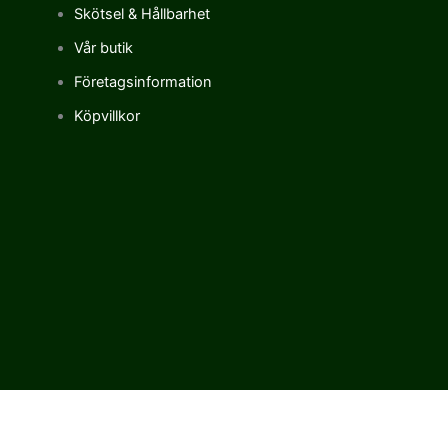
Skötsel & Hållbarhet
Vår butik
Företagsinformation
Köpvillkor
Vi använder cookies för att förbättra vår upplevelse på vår sajt.
Genom att använda vår webbplats samtycker du till vår