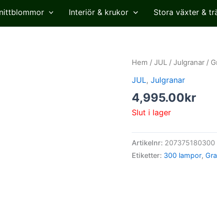
nittblommor
Interiör & krukor
Stora växter & tr
Hem
/
JUL
/
Julgranar
/ G
JUL
,
Julgranar
4,995.00
kr
Slut i lager
Artikelnr:
207375180300
Etiketter:
300 lampor
,
Gra