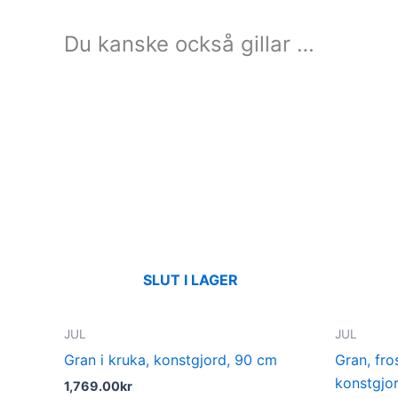
Du kanske också gillar …
SLUT I LAGER
JUL
JUL
Gran i kruka, konstgjord, 90 cm
Gran, fro
konstgjo
1,769.00
kr