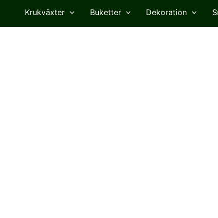
Krukväxter
Buketter
Dekoration
S