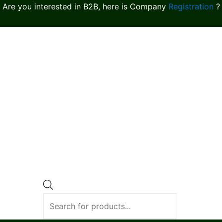
Are you interested in B2B, here is Company
Registration
?
Products
search