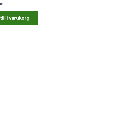
kr
till i varukorg