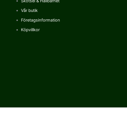
Skötsel & Hållbarhet
Vår butik
Företagsinformation
Köpvillkor
Vi använder cookies för att förbättra vår upplevelse på vår sajt.
Genom att använda vår webbplats samtycker du till vår
användning av cookies.