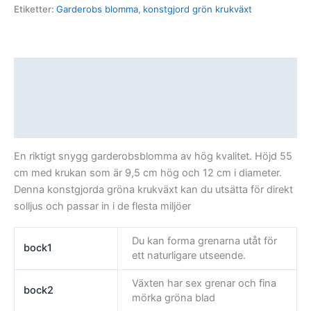
Etiketter:
Garderobs blomma
,
konstgjord grön krukväxt
Beskrivning
Ytterligare information
Recensioner (0)
En riktigt snygg garderobsblomma av hög kvalitet. Höjd 55
cm med krukan som är 9,5 cm hög och 12 cm i diameter.
Denna konstgjorda gröna krukväxt kan du utsätta för direkt
solljus och passar in i de flesta miljöer
Du kan forma grenarna utåt för
bock1
ett naturligare utseende.
Växten har sex grenar och fina
bock2
mörka gröna blad