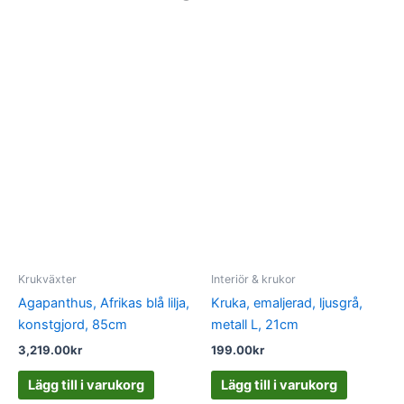
Krukväxter
Interiör & krukor
Agapanthus, Afrikas blå lilja,
Kruka, emaljerad, ljusgrå,
konstgjord, 85cm
metall L, 21cm
3,219.00
kr
199.00
kr
Lägg till i varukorg
Lägg till i varukorg