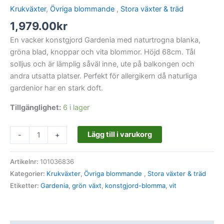
Krukväxter
,
Övriga blommande
,
Stora växter & träd
1,979.00
kr
En vacker konstgjord Gardenia med naturtrogna blanka,
gröna blad, knoppar och vita blommor. Höjd 68cm. Tål
solljus och är lämplig såväl inne, ute på balkongen och
andra utsatta platser. Perfekt för allergikern då naturliga
gardenior har en stark doft.
Tillgänglighet:
6 i lager
Lägg till i varukorg
-
+
Artikelnr:
101036836
Kategorier:
Krukväxter
,
Övriga blommande
,
Stora växter & träd
Etiketter:
Gardenia
,
grön växt
,
konstgjord-blomma
,
vit