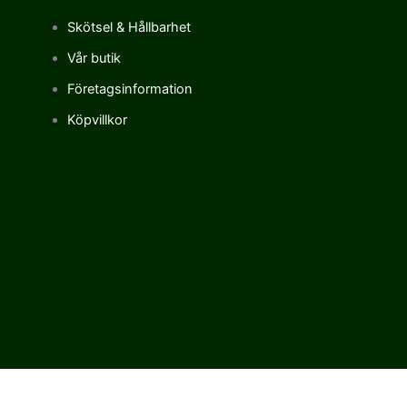
Skötsel & Hållbarhet
Vår butik
Företagsinformation
Köpvillkor
Vi använder cookies för att förbättra vår upplevelse på vår sajt.
Genom att använda vår webbplats samtycker du till vår