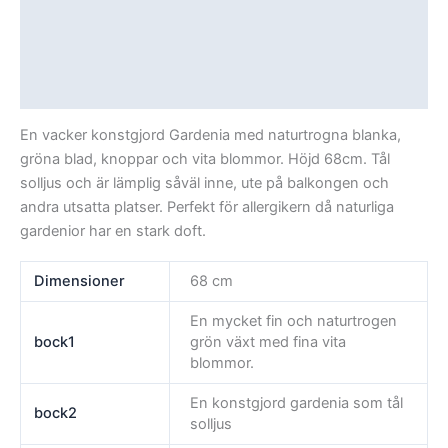
Beskrivning
Ytterligare information
Recensioner (0)
En vacker konstgjord Gardenia med naturtrogna blanka,
gröna blad, knoppar och vita blommor. Höjd 68cm. Tål
solljus och är lämplig såväl inne, ute på balkongen och
andra utsatta platser. Perfekt för allergikern då naturliga
gardenior har en stark doft.
Dimensioner
68 cm
En mycket fin och naturtrogen
bock1
grön växt med fina vita
blommor.
En konstgjord gardenia som tål
bock2
solljus