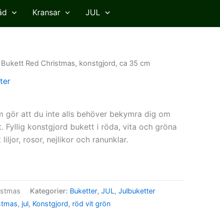
äd
Kransar
JUL
 Bukett Red Christmas, konstgjord, ca 35 cm
ter
m gör att du inte alls behöver bekymra dig om
t. Fyllig konstgjord bukett i röda, vita och gröna
iljor, rosor, nejlikor och ranunklar.
istmas
Kategorier:
Buketter
,
JUL
,
Julbuketter
stmas
,
jul
,
Konstgjord
,
röd vit grön