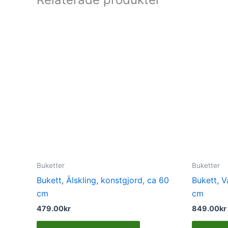
Buketter
Buketter
Bukett, Älskling, konstgjord, ca 60
Bukett, V
cm
cm
479.00
kr
849.00
kr