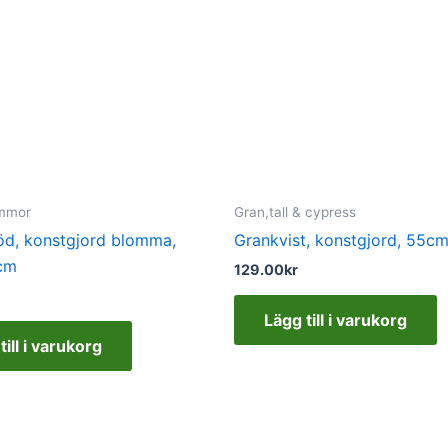
ommor
Gran,tall & cypress
röd, konstgjord blomma,
Grankvist, konstgjord, 55c
cm
129.00
kr
Lägg till i varukorg
till i varukorg