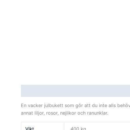
Beskrivning
Ytterligare information
Recensi
En vacker julbukett som gör att du inte alls behö
annat liljor, rosor, nejlikor och ranunklar.
Vikt
400 kg