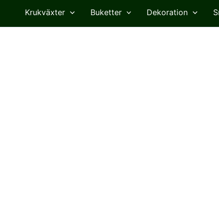
Krukväxter
Buketter
Dekoration
S