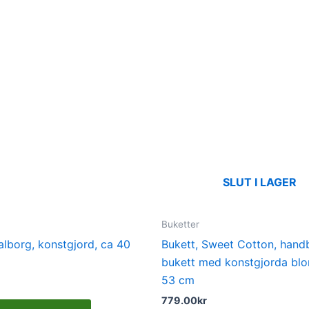
SLUT I LAGER
Buketter
alborg, konstgjord, ca 40
Bukett, Sweet Cotton, han
bukett med konstgjorda bl
53 cm
779.00
kr