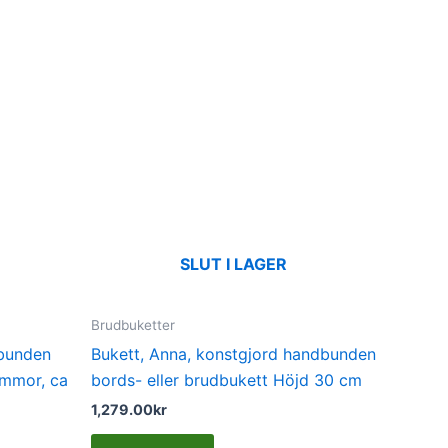
SLUT I LAGER
Brudbuketter
dbunden
Bukett, Anna, konstgjord handbunden
ommor, ca
bords- eller brudbukett Höjd 30 cm
1,279.00
kr