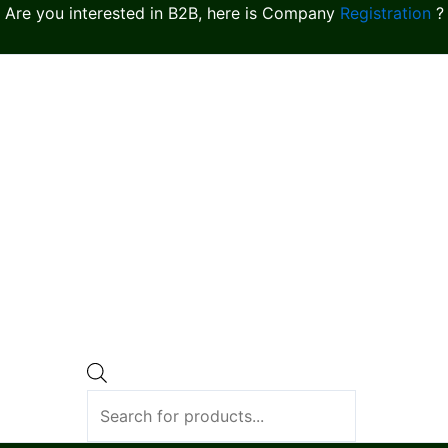
Are you interested in B2B, here is Company
Registration
?
Products
search