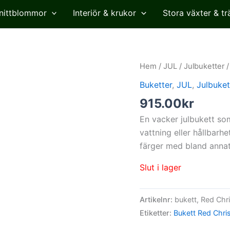
nittblommor
Interiör & krukor
Stora växter & tr
Hem
/
JUL
/
Julbuketter
/
Buketter
,
JUL
,
Julbuket
915.00
kr
En vacker julbukett so
vattning eller hållbarhe
färger med bland annat l
Slut i lager
Artikelnr:
bukett, Red Chr
Etiketter:
Bukett Red Chri