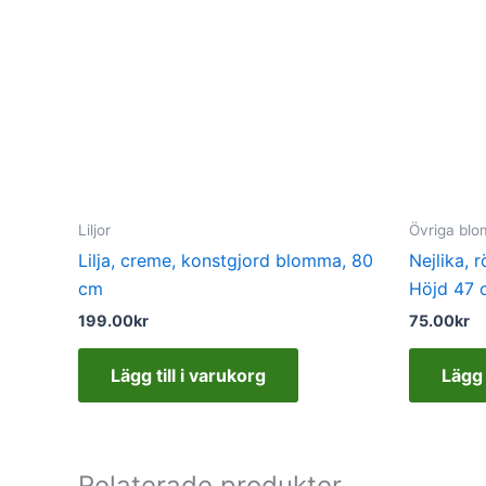
Liljor
Övriga bl
Lilja, creme, konstgjord blomma, 80
Nejlika, 
cm
Höjd 47 
199.00
kr
75.00
kr
Lägg till i varukorg
Lägg 
Relaterade produkter