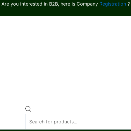
Are you interested in B2B, here is Company
Registration
?
Products
search