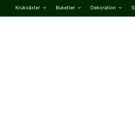
Krukväxter
Buketter
Dekoration
S