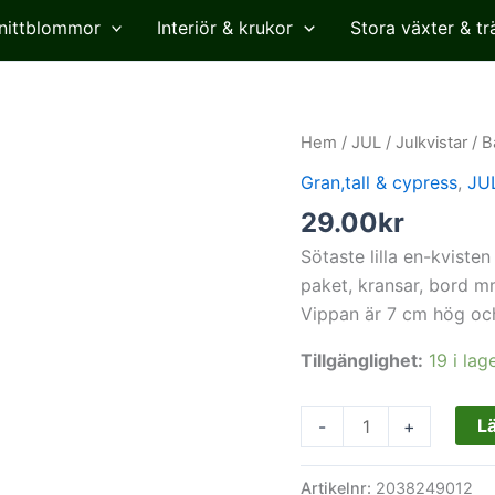
nittblommor
Interiör & krukor
Stora växter & tr
Barrkvist,
Hem
/
JUL
/
Julkvistar
/ B
en
Gran,tall & cypress
,
JU
med
29.00
kr
kotte,
konstgjord,
Sötaste lilla en-kviste
17
paket, kransar, bord m
cm
Vippan är 7 cm hög oc
mängd
Tillgänglighet:
19 i lag
Lä
-
+
Artikelnr:
2038249012