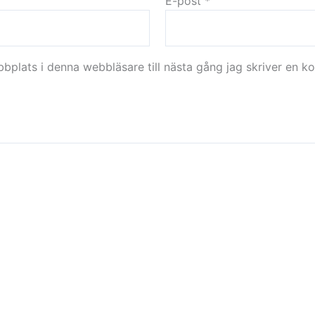
E-post
*
plats i denna webbläsare till nästa gång jag skriver en k