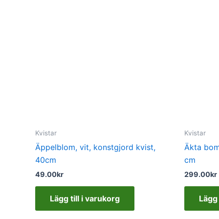
Kvistar
Kvistar
Äppelblom, vit, konstgjord kvist,
Äkta bomu
40cm
cm
49.00
kr
299.00
kr
Lägg till i varukorg
Lägg 