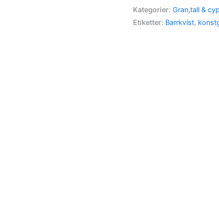
Kategorier:
Gran,tall & cy
Etiketter:
Barrkvist
,
konstg