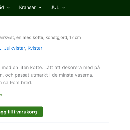
äd
Kransar
JUL
arrkvist, en med kotte, konstgjord, 17 cm
L
,
Julkvistar
,
Kvistar
n med en liten kotte. Lätt att dekorera med på
m. och passat utmärkt i de minsta vaserna.
h ca 9cm bred.
er
gg till i varukorg