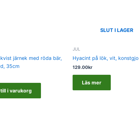
SLUT I LAGER
JUL
en kvist järnek med röda bär,
Hyacint på lök, vit, konstgj
rd, 35cm
129.00
kr
Läs mer
till i varukorg