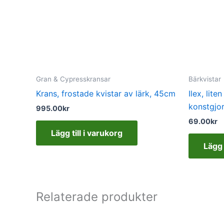
Gran & Cypresskransar
Bärkvistar
Krans, frostade kvistar av lärk, 45cm
Ilex, lit
konstgjo
995.00
kr
69.00
kr
Lägg till i varukorg
Lägg 
Relaterade produkter