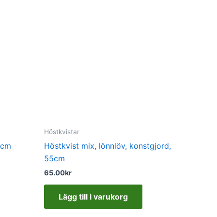
Höstkvistar
5cm
Höstkvist mix, lönnlöv, konstgjord,
55cm
65.00
kr
Lägg till i varukorg