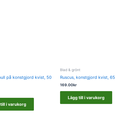
Blad & grönt
ll på konstgjord kvist, 50
Ruscus, konstgjord kvist, 6
169.00
kr
Lägg till i varukorg
till i varukorg