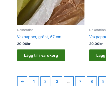
Dekoration
Dekoration
Vaxpapper, grönt, 57 cm
Vaxpapper
20.00
kr
20.00
kr
Lägg till i varukorg
Lägg 
←
1
2
3
…
7
8
9