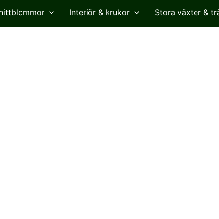
nittblommor
Interiör & krukor
Stora växter & tr