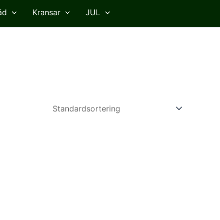
äd
Kransar
JUL