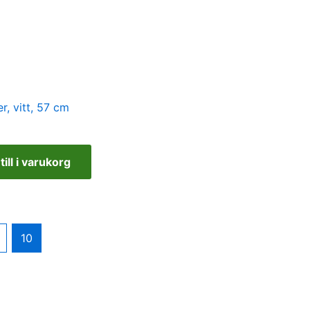
, vitt, 57 cm
till i varukorg
10