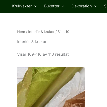
Krukväxter
Buketter
Dekoration
S
Hem
/
Interiör & krukor
/ Sida 10
Interiör & krukor
Visar 109–110 av 110 resultat