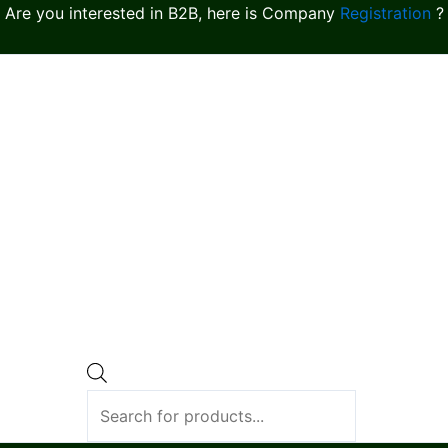
Are you interested in B2B, here is Company
Registration
?
Products
search